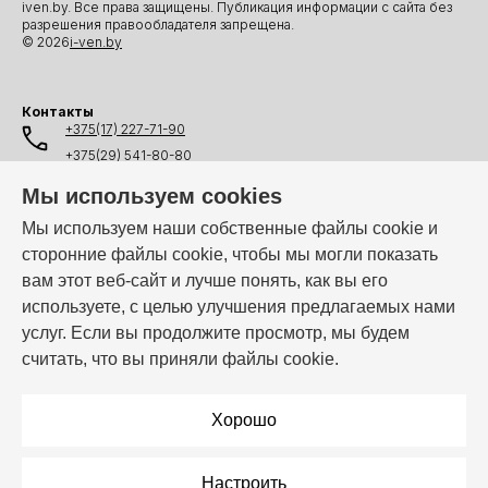
iven.by. Все права защищены. Публикация информации с сайта без
разрешения правообладателя запрещена.
© 2026
i-ven.by
Контакты
+375(17) 227-71-90
+375(29) 541-80-80
+375(25) 541-80-80
Мы используем cookies
+375(44) 541-80-80
Мы используем наши собственные файлы cookie и
сторонние файлы cookie, чтобы мы могли показать
info@i-ven.by
вам этот веб-сайт и лучше понять, как вы его
используете, с целью улучшения предлагаемых нами
услуг. Если вы продолжите просмотр, мы будем
Мы в мессенджерах:
считать, что вы приняли файлы cookie.
Режим работы:
Пн–Пт: 10:00 – 19:00
Хорошо
Настроить