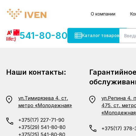
О компании
Ко
541-80-80
Каталог товаров
Наши контакты:
Гарантийно
обслуживан
ул.Тимирязева 4, ст.
ул.Репина 4, 
метро «Молодежная»
475, ст. метр
«Молодежная
+375(17) 227-71-90
+375(29) 541-80-80
+375(17) 378-
+375(25) 541-80-80