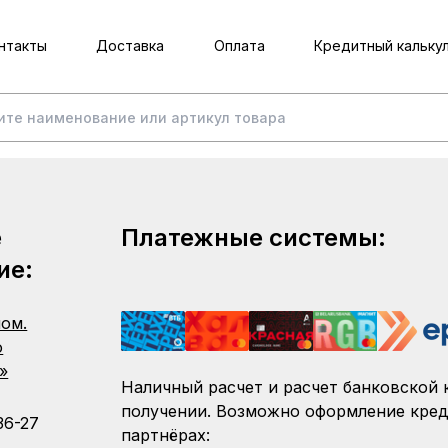
нтакты
Доставка
Оплата
Кредитный кальку
е
Платежные системы:
ие:
пом.
о
»
Наличный расчет и расчет банковской 
получении. Возможно оформление кред
36-27
партнёрах: