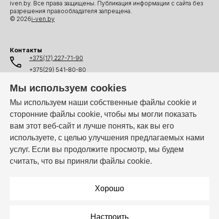
iven.by. Все права защищены. Публикация информации с сайта без
разрешения правообладателя запрещена.
© 2026
i-ven.by
Контакты
+375(17) 227-71-90
+375(29) 541-80-80
+375(25) 541-80-80
Мы используем cookies
+375(44) 541-80-80
Мы используем наши собственные файлы cookie и
сторонние файлы cookie, чтобы мы могли показать
info@i-ven.by
вам этот веб-сайт и лучше понять, как вы его
используете, с целью улучшения предлагаемых нами
услуг. Если вы продолжите просмотр, мы будем
Мы в мессенджерах:
считать, что вы приняли файлы cookie.
Режим работы:
Пн–Пт: 10:00 – 19:00
Хорошо
Настроить