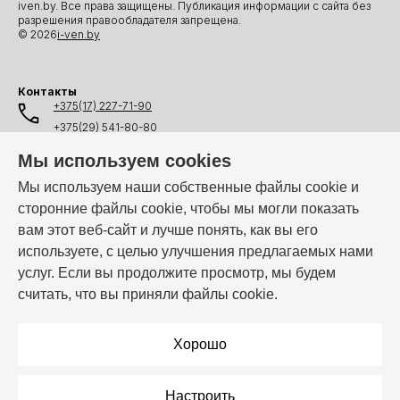
iven.by. Все права защищены. Публикация информации с сайта без
разрешения правообладателя запрещена.
© 2026
i-ven.by
Контакты
+375(17) 227-71-90
+375(29) 541-80-80
+375(25) 541-80-80
Мы используем cookies
+375(44) 541-80-80
Мы используем наши собственные файлы cookie и
сторонние файлы cookie, чтобы мы могли показать
info@i-ven.by
вам этот веб-сайт и лучше понять, как вы его
используете, с целью улучшения предлагаемых нами
услуг. Если вы продолжите просмотр, мы будем
Мы в мессенджерах:
считать, что вы приняли файлы cookie.
Режим работы:
Пн–Пт: 10:00 – 19:00
Хорошо
Настроить