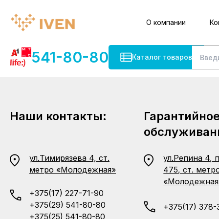
О компании
Ко
541-80-80
Каталог товаров
Наши контакты:
Гарантийно
обслуживан
ул.Тимирязева 4, ст.
ул.Репина 4, 
метро «Молодежная»
475, ст. метр
«Молодежная
+375(17) 227-71-90
+375(29) 541-80-80
+375(17) 378-
+375(25) 541-80-80