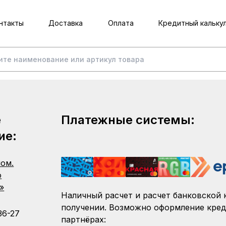
нтакты
Доставка
Оплата
Кредитный кальку
е
Платежные системы:
ие:
пом.
о
»
Наличный расчет и расчет банковской 
получении. Возможно оформление кред
36-27
партнёрах: