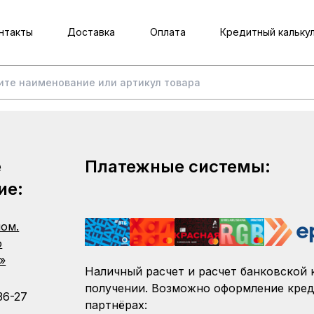
нтакты
Доставка
Оплата
Кредитный кальку
е
Платежные системы:
ие:
пом.
о
»
Наличный расчет и расчет банковской 
получении. Возможно оформление кред
36-27
партнёрах: