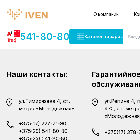
О компании
Ко
541-80-80
Каталог товаров
Наши контакты:
Гарантийно
обслуживан
ул.Тимирязева 4, ст.
ул.Репина 4, 
метро «Молодежная»
475, ст. метр
«Молодежная
+375(17) 227-71-90
+375(29) 541-80-80
+375(17) 378-
+375(25) 541-80-80