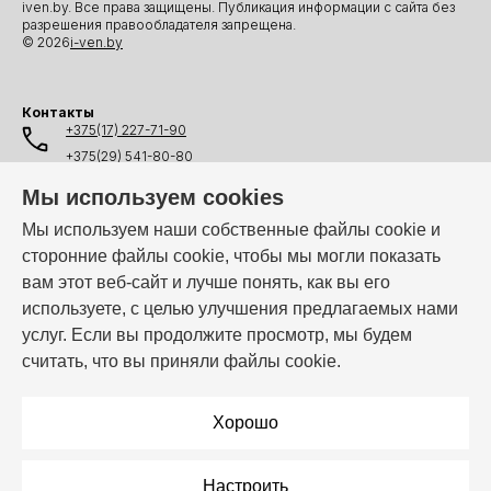
iven.by. Все права защищены. Публикация информации с сайта без
разрешения правообладателя запрещена.
© 2026
i-ven.by
Контакты
+375(17) 227-71-90
+375(29) 541-80-80
+375(25) 541-80-80
Мы используем cookies
+375(44) 541-80-80
Мы используем наши собственные файлы cookie и
сторонние файлы cookie, чтобы мы могли показать
info@i-ven.by
вам этот веб-сайт и лучше понять, как вы его
используете, с целью улучшения предлагаемых нами
услуг. Если вы продолжите просмотр, мы будем
Мы в мессенджерах:
считать, что вы приняли файлы cookie.
Режим работы:
Пн–Пт: 10:00 – 19:00
Хорошо
Настроить