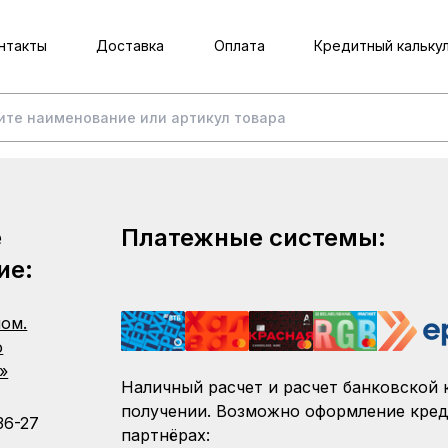
нтакты
Доставка
Оплата
Кредитный кальку
е
Платежные системы:
ие:
пом.
о
»
Наличный расчет и расчет банковской 
получении. Возможно оформление кред
36-27
партнёрах: