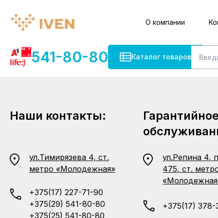
О компании
Ко
541-80-80
Каталог товаров
Наши контакты:
Гарантийно
обслуживан
ул.Тимирязева 4, ст.
ул.Репина 4, 
метро «Молодежная»
475, ст. метр
«Молодежная
+375(17) 227-71-90
+375(29) 541-80-80
+375(17) 378-
+375(25) 541-80-80