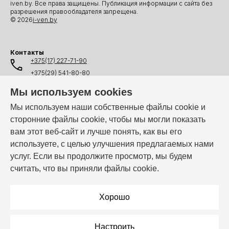
iven.by. Все права защищены. Публикация информации с сайта без
разрешения правообладателя запрещена.
© 2026
i-ven.by
Контакты
+375(17) 227-71-90
+375(29) 541-80-80
+375(25) 541-80-80
Мы используем cookies
+375(44) 541-80-80
Мы используем наши собственные файлы cookie и
сторонние файлы cookie, чтобы мы могли показать
info@i-ven.by
вам этот веб-сайт и лучше понять, как вы его
используете, с целью улучшения предлагаемых нами
услуг. Если вы продолжите просмотр, мы будем
Мы в мессенджерах:
считать, что вы приняли файлы cookie.
Режим работы:
Пн–Пт: 10:00 – 19:00
Хорошо
Настроить