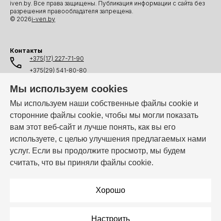
iven.by. Все права защищены. Публикация информации с сайта без
разрешения правообладателя запрещена.
© 2026
i-ven.by
Контакты
+375(17) 227-71-90
+375(29) 541-80-80
+375(25) 541-80-80
Мы используем cookies
+375(44) 541-80-80
Мы используем наши собственные файлы cookie и
сторонние файлы cookie, чтобы мы могли показать
info@i-ven.by
вам этот веб-сайт и лучше понять, как вы его
используете, с целью улучшения предлагаемых нами
услуг. Если вы продолжите просмотр, мы будем
Мы в мессенджерах:
считать, что вы приняли файлы cookie.
Режим работы:
Пн–Пт: 10:00 – 19:00
Хорошо
Настроить