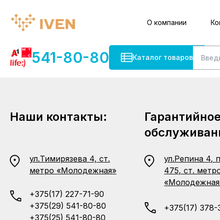
О компании
Ко
541-80-80
Каталог товаров
Наши контакты:
Гарантийно
обслуживан
ул.Тимирязева 4, ст.
ул.Репина 4, 
метро «Молодежная»
475, ст. метр
«Молодежная
+375(17) 227-71-90
+375(29) 541-80-80
+375(17) 378-
+375(25) 541-80-80