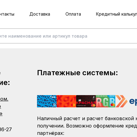
нтакты
Доставка
Оплата
Кредитный кальку
е
Платежные системы:
ие:
пом.
о
»
Наличный расчет и расчет банковской 
получении. Возможно оформление кред
36-27
партнёрах: