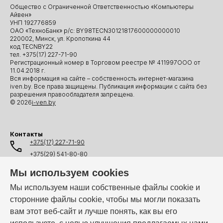
Общество с Ограниченной Ответственностью «Компьютеры
Айвен»
УНП 192776859
ОАО «ТехноБанк» р/с: BY98TECN30121817600000000010
220002, Минск, ул. Кропоткина 44
код TECNBY22
тел. +375(17) 227-71-90
Регистрационный номер в Торговом реестре № 411997ООО от
11.04.2018 г.
Вся информация на сайте – собственность интернет-магазина
iven.by. Все права защищены. Публикация информации с сайта без
разрешения правообладателя запрещена.
© 2026
i-ven.by
Контакты
+375(17) 227-71-90
+375(29) 541-80-80
+375(25) 541-80-80
Мы используем cookies
+375(44) 541-80-80
Мы используем наши собственные файлы cookie и
сторонние файлы cookie, чтобы мы могли показать
info@i-ven.by
вам этот веб-сайт и лучше понять, как вы его