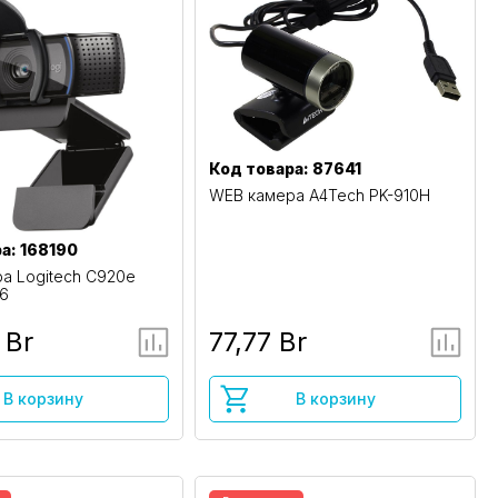
Код товара: 87641
WEB камера A4Tech PK-910H
а: 168190
а Logitech C920e
86
 Br
77,77 Br
В корзину
В корзину