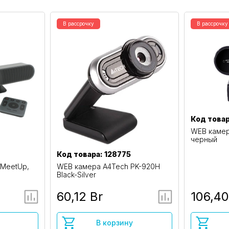
В рассрочку
В рассрочку
Код товар
WEB камер
черный
Код товара: 128775
 MeetUp,
WEB камера A4Tech PK-920H
Black-Silver
60,12 Br
106,40
В корзину