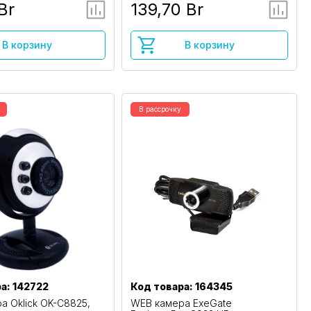
Br
139,70 Br
В корзину
В корзину
В рассрочку
а: 142722
Код товара: 164345
а Oklick OK-C8825,
WEB камера ExeGate