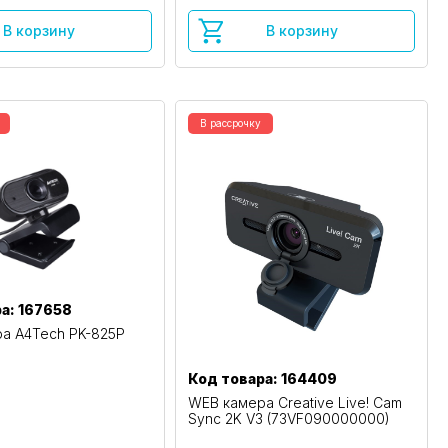
В корзину
В корзину
В рассрочку
а: 167658
а A4Tech PK-825P
Код товара: 164409
WEB камера Creative Live! Cam
Sync 2K V3 (73VF090000000)