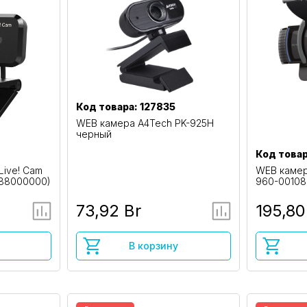
Код товара: 127835
WEB камера A4Tech PK-925H
черный
Код товар
Live! Cam
WEB камер
088000000)
960-0010
73,92 Br
195,80
В корзину