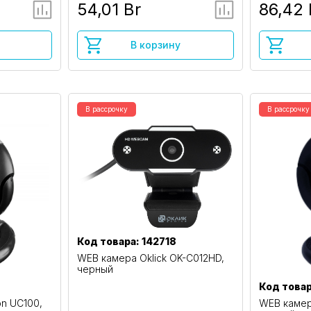
54,01 Br
86,42 
В корзину
В рассрочку
В рассрочку
Код товара: 142718
WEB камера Oklick OK-C012HD,
черный
Код товар
n UC100,
WEB камер