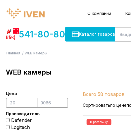
О компании
Ко
541-80-80
Каталог товаров
Главная
WEB камеры
WEB камеры
Цена
Всего 58 товаров
Сортировать
по цене
п
Производитель
Defender
В рассрочку
Logitech