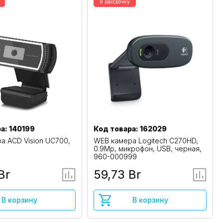
В рассрочку
а: 140199
Код товара: 162029
а ACD Vision UC700,
WEB камера Logitech C270HD,
0.9Mp, микрофон, USB, черная,
960-000999
Br
59,73 Br
В корзину
В корзину