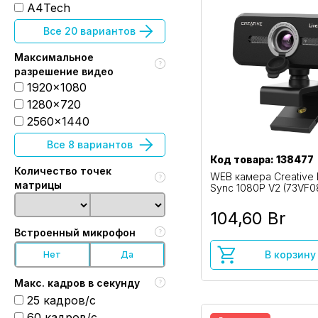
A4Tech
Все 20 вариантов
Максимальное
разрешение видео
1920x1080
1280x720
2560x1440
Все 8 вариантов
Код товара: 138477
Количество точек
WEB камера Creative 
матрицы
Sync 1080P V2 (73VF
104,60 Br
Встроенный микрофон
В корзину
Нет
Да
Макс. кадров в секунду
25 кадров/с
60 кадров/с