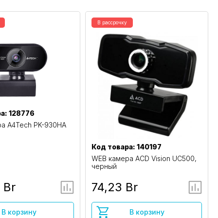
В рассрочку
а: 128776
а A4Tech PK-930HA
Код товара: 140197
WEB камера ACD Vision UC500,
черный
 Br
74,23 Br
В корзину
В корзину