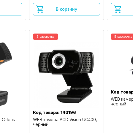
В корзину
В рассрочку
В рассрочку
Код товар
WEB камер
черный
Код товара: 140196
 G-lens
WEB камера ACD Vision UC400,
черный