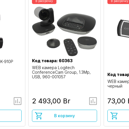
В рассрочку
В рассрочку
Код товара: 60363
K-910P
WEB камера Logitech
ConferenceCam Group, 1.3Mp,
Код товар
USB, 960-001057
WEB камер
черный
2 493,00 Br
73,00 
В корзину