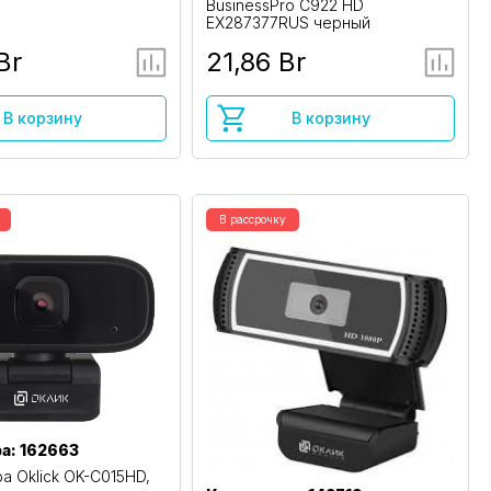
BusinessPro C922 HD
EX287377RUS черный
Br
21,86 Br
В корзину
В корзину
В рассрочку
а: 162663
а Oklick OK-C015HD,