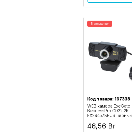
В рассрочку
Код товара: 167338
WEB камера ExeGate
BusinessPro C922 2K
EX294578RUS черный
46,56 Br