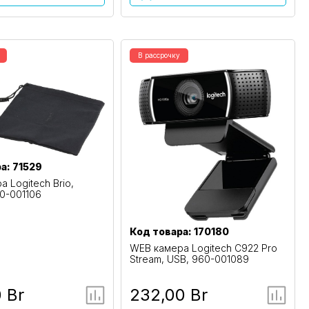
В рассрочку
а: 71529
 Logitech Brio,
60-001106
Код товара: 170180
WEB камера Logitech C922 Pro
Stream, USB, 960-001089
 Br
232,00 Br