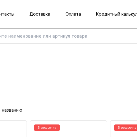
нтакты
Доставка
Оплата
Кредитный кальку
о названию
В рассрочку
В рассрочку