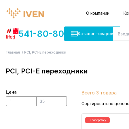
О компании
Ко
541-80-80
Каталог товаров
Главная
PCI, PCI-E переходники
PCI, PCI-E переходники
Цена
Всего 3 товара
Сортировать
по цене
п
В рассрочку