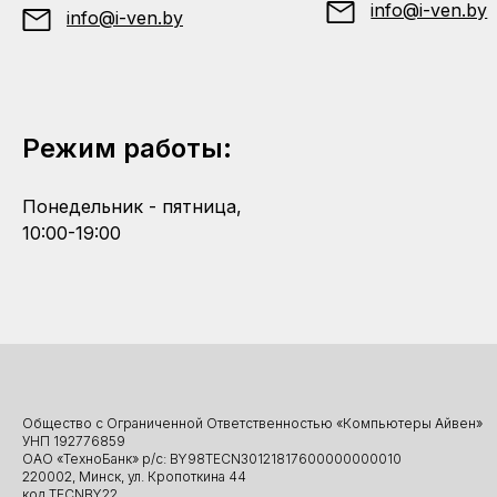
info@i-ven.by
info@i-ven.by
Режим работы:
Понедельник - пятница,
10:00-19:00
Общество с Ограниченной Ответственностью «Компьютеры Айвен»
УНП 192776859
ОАО «ТехноБанк» р/с: BY98TECN30121817600000000010
220002, Минск, ул. Кропоткина 44
код TECNBY22