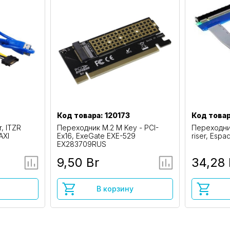
Код товара: 120173
Код товар
r, ITZR
Переходник M.2 M Key - PCI-
Переходник
AXI
Ex16, ExeGate EXE-529
riser, Espa
EX283709RUS
9,50 Br
34,28 
В корзину