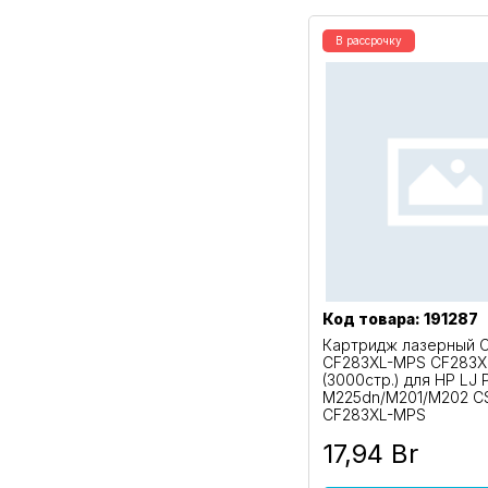
В рассрочку
Код товара: 191287
Картридж лазерный C
CF283XL-MPS CF283X
(3000стр.) для HP LJ 
M225dn/M201/M202 C
CF283XL-MPS
17,94 Br