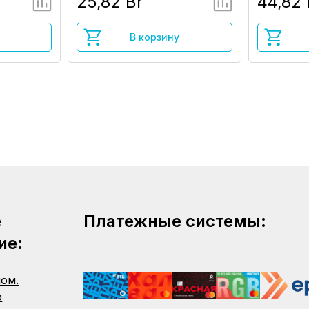
25,82 Br
44,82 
В корзину
е
Платежные системы:
ие:
пом.
о