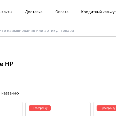
нтакты
Доставка
Оплата
Кредитный кальку
е HP
о названию
В рассрочку
В рассрочку