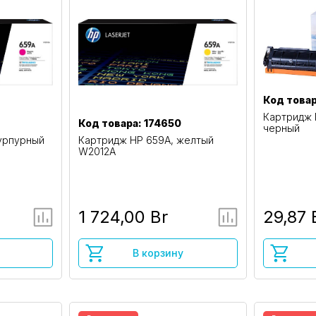
Код товар
Картридж 
Код товара: 174650
черный
урпурный
Картридж HP 659A, желтый
W2012A
1 724,00 Br
29,87 
В корзину