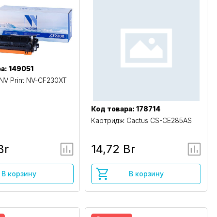
а: 149051
NV Print NV-CF230XT
Код товара: 178714
Картридж Cactus CS-CE285AS
Br
14,72 Br
В корзину
В корзину