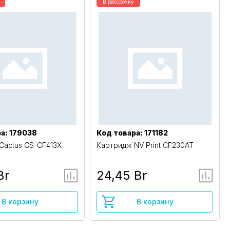
В рассрочку
а: 179038
Код товара: 171182
Cactus CS-CF413X
Картридж NV Print CF230AT
Br
24,45 Br
В корзину
В корзину