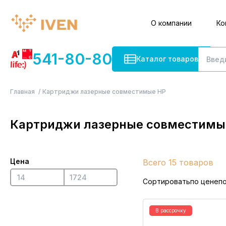
О компании
Ко
541-80-80
Каталог товаров
Главная
Картриджи лазерные совместимые HP
Картриджи лазерные совместимы
Цена
Всего 15 товаров
Сортировать
по цене
п
В рассрочку