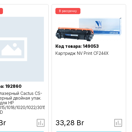
В рассрочку
Код товара: 149053
Картридж NV Print CF244X
а: 192860
лазерный Cactus CS-
ерный двойная упак.
 для HP
1015/1018/1020/1022/3015/3020
AD
Br
33,28 Br