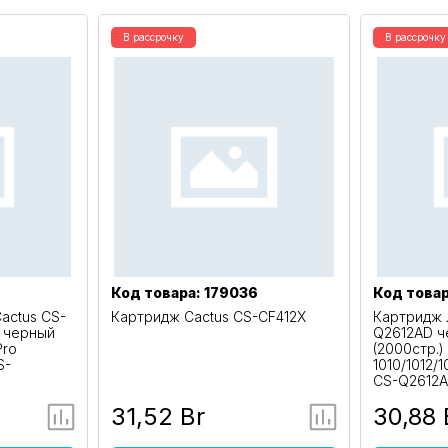
В рассрочку
В рассрочку
Код товара: 179036
Код товар
actus CS-
Картридж Cactus CS-CF412X
Картридж 
 черный
Q2612AD ч
Pro
(2000стр.)
S-
1010/1012/
CS-Q2612
31,52 Br
30,88 