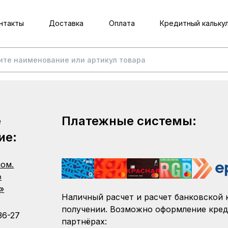
нтакты
Доставка
Оплата
Кредитный кальку
е
Платежные системы:
ие:
пом.
о
»
Наличный расчет и расчет банковской 
получении. Возможно оформление кред
36-27
партнёрах: