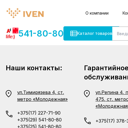
О компании
Ко
541-80-80
Каталог товаров
Наши контакты:
Гарантийно
обслуживан
ул.Тимирязева 4, ст.
ул.Репина 4, 
метро «Молодежная»
475, ст. метр
«Молодежная
+375(17) 227-71-90
+375(29) 541-80-80
+375(17) 378-
+375(25) 541-80-80