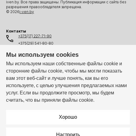
iven.by. Все права защищены. Публикация информации с сайта без
разрешения правообладателя запрещена.
© 2026
i-ven.by
Контакты
+375(17) 227-71-90
+375(29) 541-80-80
+375(25) 541-80-80
Мы используем cookies
+375(44) 541-80-80
Мы используем наши собственные файлы cookie и
сторонние файлы cookie, чтобы мы могли показать
info@i-ven.by
вам этот веб-сайт и лучше понять, как вы его
используете, с целью улучшения предлагаемых нами
услуг. Если вы продолжите просмотр, мы будем
Мы в мессенджерах:
считать, что вы приняли файлы cookie.
Режим работы:
Пн–Пт: 10:00 – 19:00
Хорошо
Настроить