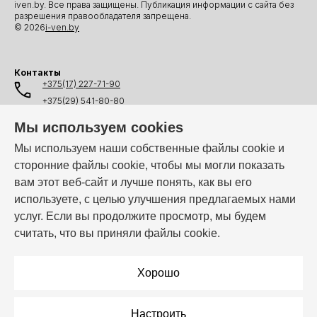
iven.by. Все права защищены. Публикация информации с сайта без
разрешения правообладателя запрещена.
© 2026
i-ven.by
Контакты
+375(17) 227-71-90
+375(29) 541-80-80
+375(25) 541-80-80
Мы используем cookies
+375(44) 541-80-80
Мы используем наши собственные файлы cookie и
сторонние файлы cookie, чтобы мы могли показать
info@i-ven.by
вам этот веб-сайт и лучше понять, как вы его
используете, с целью улучшения предлагаемых нами
услуг. Если вы продолжите просмотр, мы будем
Мы в мессенджерах:
считать, что вы приняли файлы cookie.
Режим работы:
Пн–Пт: 10:00 – 19:00
Хорошо
Настроить