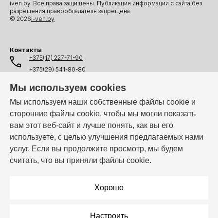
iven.by. Все права защищены. Публикация информации с сайта без
разрешения правообладателя запрещена.
© 2026
i-ven.by
Контакты
+375(17) 227-71-90
+375(29) 541-80-80
+375(25) 541-80-80
Мы используем cookies
+375(44) 541-80-80
Мы используем наши собственные файлы cookie и
сторонние файлы cookie, чтобы мы могли показать
info@i-ven.by
вам этот веб-сайт и лучше понять, как вы его
используете, с целью улучшения предлагаемых нами
услуг. Если вы продолжите просмотр, мы будем
Мы в мессенджерах:
считать, что вы приняли файлы cookie.
Режим работы:
Пн–Пт: 10:00 – 19:00
Хорошо
Настроить