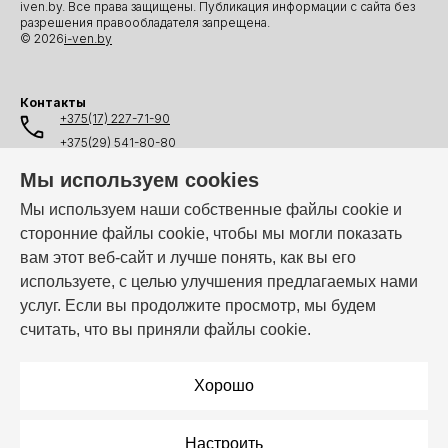
iven.by. Все права защищены. Публикация информации с сайта без
разрешения правообладателя запрещена.
© 2026
i-ven.by
Контакты
+375(17) 227-71-90
+375(29) 541-80-80
+375(25) 541-80-80
Мы используем cookies
+375(44) 541-80-80
Мы используем наши собственные файлы cookie и
сторонние файлы cookie, чтобы мы могли показать
info@i-ven.by
вам этот веб-сайт и лучше понять, как вы его
используете, с целью улучшения предлагаемых нами
услуг. Если вы продолжите просмотр, мы будем
Мы в мессенджерах:
считать, что вы приняли файлы cookie.
Режим работы:
Пн–Пт: 10:00 – 19:00
Хорошо
Настроить