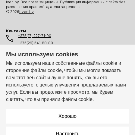
iven.by. Все права защищены. Публикация информации с сайта без
разрешения правообладателя запрещена.
© 2026
i-ven.by
Контакты
+375(17) 227-71-90
+375(29) 541-80-80
+375(25) 541-80-80
Мы используем cookies
+375(44) 541-80-80
Мы используем наши собственные файлы cookie и
сторонние файлы cookie, чтобы мы могли показать
info@i-ven.by
вам этот веб-сайт и лучше понять, как вы его
используете, с целью улучшения предлагаемых нами
услуг. Если вы продолжите просмотр, мы будем
Мы в мессенджерах:
считать, что вы приняли файлы cookie.
Режим работы:
Пн–Пт: 10:00 – 19:00
Хорошо
Настроить