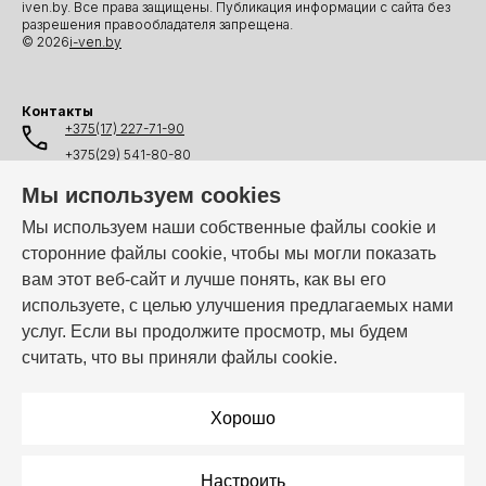
iven.by. Все права защищены. Публикация информации с сайта без
разрешения правообладателя запрещена.
© 2026
i-ven.by
Контакты
+375(17) 227-71-90
+375(29) 541-80-80
+375(25) 541-80-80
Мы используем cookies
+375(44) 541-80-80
Мы используем наши собственные файлы cookie и
сторонние файлы cookie, чтобы мы могли показать
info@i-ven.by
вам этот веб-сайт и лучше понять, как вы его
используете, с целью улучшения предлагаемых нами
услуг. Если вы продолжите просмотр, мы будем
Мы в мессенджерах:
считать, что вы приняли файлы cookie.
Режим работы:
Пн–Пт: 10:00 – 19:00
Хорошо
Настроить