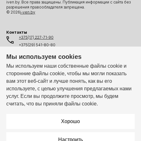
iven.by. Все права защищены. Публикация информации с сайта без
разрешения правообладателя запрещена.
© 2026
i-ven.by
Контакты
+375(17) 227-71-90
+375(29) 541-80-80
+375(25) 541-80-80
Мы используем cookies
+375(44) 541-80-80
Мы используем наши собственные файлы cookie и
сторонние файлы cookie, чтобы мы могли показать
info@i-ven.by
вам этот веб-сайт и лучше понять, как вы его
используете, с целью улучшения предлагаемых нами
услуг. Если вы продолжите просмотр, мы будем
Мы в мессенджерах:
считать, что вы приняли файлы cookie.
Режим работы:
Пн–Пт: 10:00 – 19:00
Хорошо
Настроить