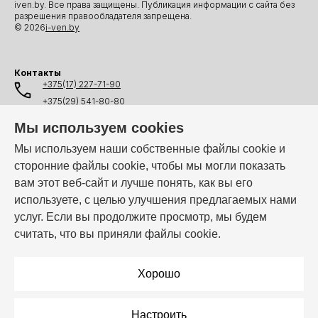
iven.by. Все права защищены. Публикация информации с сайта без
разрешения правообладателя запрещена.
© 2026
i-ven.by
Контакты
+375(17) 227-71-90
+375(29) 541-80-80
+375(25) 541-80-80
Мы используем cookies
+375(44) 541-80-80
Мы используем наши собственные файлы cookie и
сторонние файлы cookie, чтобы мы могли показать
info@i-ven.by
вам этот веб-сайт и лучше понять, как вы его
используете, с целью улучшения предлагаемых нами
услуг. Если вы продолжите просмотр, мы будем
Мы в мессенджерах:
считать, что вы приняли файлы cookie.
Режим работы:
Пн–Пт: 10:00 – 19:00
Хорошо
Настроить