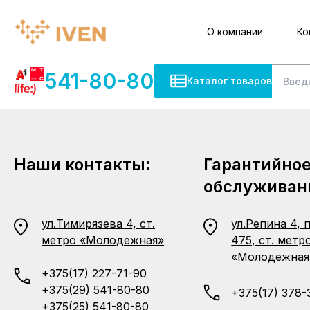
О компании
Ко
541-80-80
Каталог товаров
Наши контакты:
Гарантийно
обслуживан
ул.Тимирязева 4, ст.
ул.Репина 4, 
метро «Молодежная»
475, ст. метр
«Молодежная
+375(17) 227-71-90
+375(29) 541-80-80
+375(17) 378-
+375(25) 541-80-80