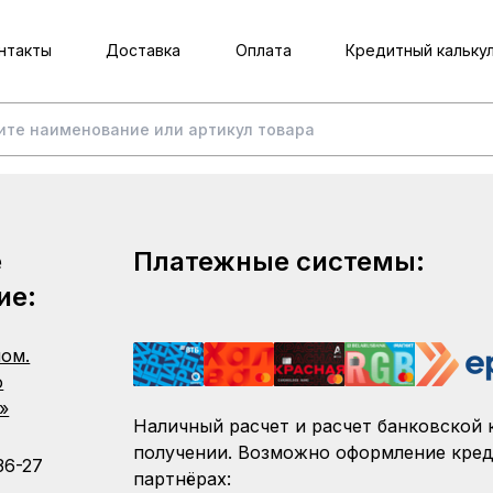
нтакты
Доставка
Оплата
Кредитный кальку
е
Платежные системы:
ие:
пом.
о
»
Наличный расчет и расчет банковской 
получении. Возможно оформление кред
36-27
партнёрах: