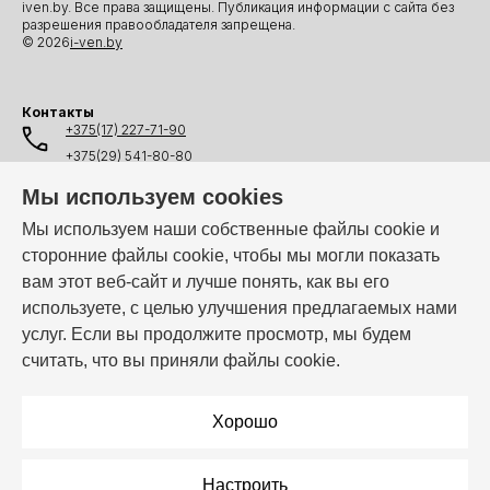
iven.by. Все права защищены. Публикация информации с сайта без
разрешения правообладателя запрещена.
© 2026
i-ven.by
Контакты
+375(17) 227-71-90
+375(29) 541-80-80
+375(25) 541-80-80
Мы используем cookies
+375(44) 541-80-80
Мы используем наши собственные файлы cookie и
сторонние файлы cookie, чтобы мы могли показать
info@i-ven.by
вам этот веб-сайт и лучше понять, как вы его
используете, с целью улучшения предлагаемых нами
услуг. Если вы продолжите просмотр, мы будем
Мы в мессенджерах:
считать, что вы приняли файлы cookie.
Режим работы:
Пн–Пт: 10:00 – 19:00
Хорошо
Настроить