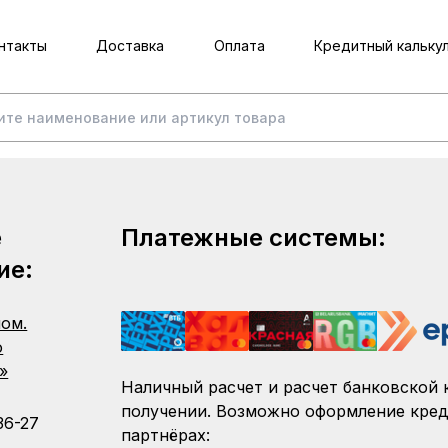
нтакты
Доставка
Оплата
Кредитный кальку
е
Платежные системы:
ие:
пом.
о
»
Наличный расчет и расчет банковской 
получении. Возможно оформление кред
36-27
партнёрах: