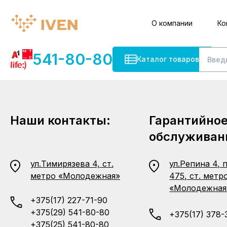
О компании
Ко
541-80-80
Каталог товаров
Наши контакты:
Гарантийно
обслуживан
ул.Тимирязева 4, ст.
ул.Репина 4, 
метро «Молодежная»
475, ст. метр
«Молодежная
+375(17) 227-71-90
+375(29) 541-80-80
+375(17) 378-
+375(25) 541-80-80