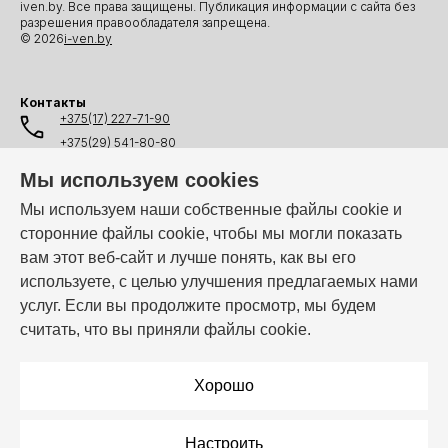
iven.by. Все права защищены. Публикация информации с сайта без
разрешения правообладателя запрещена.
© 2026
i-ven.by
Контакты
+375(17) 227-71-90
+375(29) 541-80-80
+375(25) 541-80-80
Мы используем cookies
+375(44) 541-80-80
Мы используем наши собственные файлы cookie и
сторонние файлы cookie, чтобы мы могли показать
info@i-ven.by
вам этот веб-сайт и лучше понять, как вы его
используете, с целью улучшения предлагаемых нами
услуг. Если вы продолжите просмотр, мы будем
Мы в мессенджерах:
считать, что вы приняли файлы cookie.
Режим работы:
Пн–Пт: 10:00 – 19:00
Хорошо
Настроить