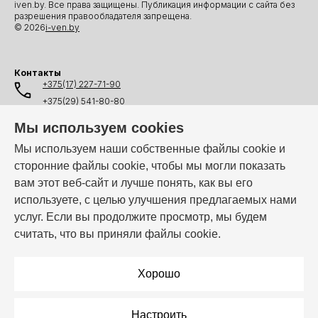
iven.by. Все права защищены. Публикация информации с сайта без
разрешения правообладателя запрещена.
© 2026
i-ven.by
Контакты
+375(17) 227-71-90
+375(29) 541-80-80
+375(25) 541-80-80
Мы используем cookies
+375(44) 541-80-80
Мы используем наши собственные файлы cookie и
сторонние файлы cookie, чтобы мы могли показать
info@i-ven.by
вам этот веб-сайт и лучше понять, как вы его
используете, с целью улучшения предлагаемых нами
услуг. Если вы продолжите просмотр, мы будем
Мы в мессенджерах:
считать, что вы приняли файлы cookie.
Режим работы:
Пн–Пт: 10:00 – 19:00
Хорошо
Настроить