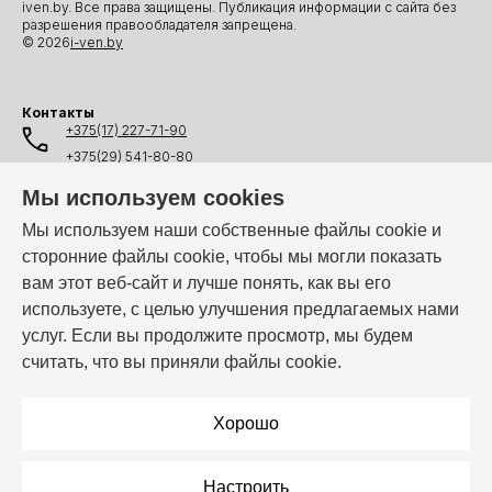
iven.by. Все права защищены. Публикация информации с сайта без
разрешения правообладателя запрещена.
© 2026
i-ven.by
Контакты
+375(17) 227-71-90
+375(29) 541-80-80
+375(25) 541-80-80
Мы используем cookies
+375(44) 541-80-80
Мы используем наши собственные файлы cookie и
сторонние файлы cookie, чтобы мы могли показать
info@i-ven.by
вам этот веб-сайт и лучше понять, как вы его
используете, с целью улучшения предлагаемых нами
услуг. Если вы продолжите просмотр, мы будем
Мы в мессенджерах:
считать, что вы приняли файлы cookie.
Режим работы:
Пн–Пт: 10:00 – 19:00
Хорошо
Настроить