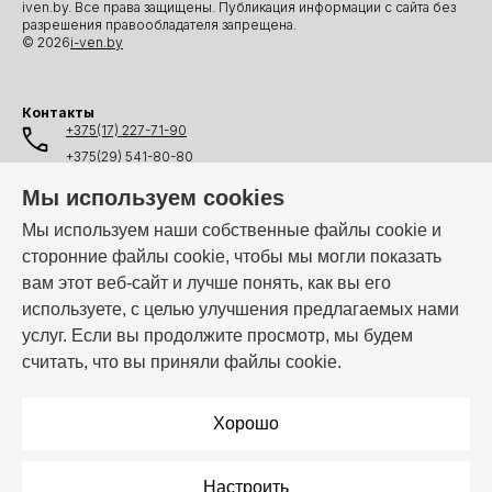
iven.by. Все права защищены. Публикация информации с сайта без
разрешения правообладателя запрещена.
© 2026
i-ven.by
Контакты
+375(17) 227-71-90
+375(29) 541-80-80
+375(25) 541-80-80
Мы используем cookies
+375(44) 541-80-80
Мы используем наши собственные файлы cookie и
сторонние файлы cookie, чтобы мы могли показать
info@i-ven.by
вам этот веб-сайт и лучше понять, как вы его
используете, с целью улучшения предлагаемых нами
услуг. Если вы продолжите просмотр, мы будем
Мы в мессенджерах:
считать, что вы приняли файлы cookie.
Режим работы:
Пн–Пт: 10:00 – 19:00
Хорошо
Настроить