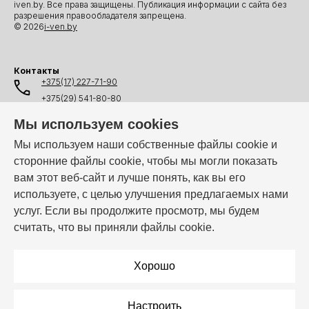
iven.by. Все права защищены. Публикация информации с сайта без
разрешения правообладателя запрещена.
© 2026
i-ven.by
Контакты
+375(17) 227-71-90
+375(29) 541-80-80
+375(25) 541-80-80
Мы используем cookies
+375(44) 541-80-80
Мы используем наши собственные файлы cookie и
сторонние файлы cookie, чтобы мы могли показать
info@i-ven.by
вам этот веб-сайт и лучше понять, как вы его
используете, с целью улучшения предлагаемых нами
услуг. Если вы продолжите просмотр, мы будем
Мы в мессенджерах:
считать, что вы приняли файлы cookie.
Режим работы:
Пн–Пт: 10:00 – 19:00
Хорошо
Настроить