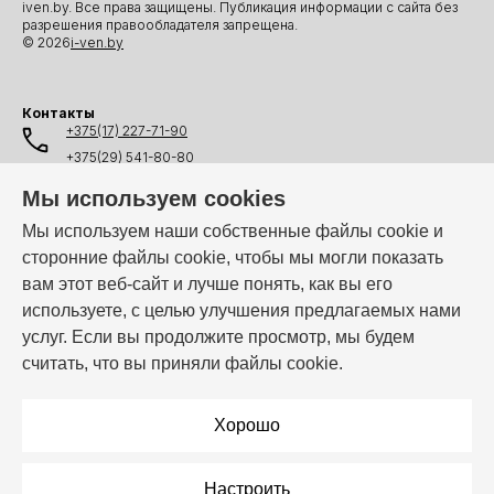
iven.by. Все права защищены. Публикация информации с сайта без
разрешения правообладателя запрещена.
© 2026
i-ven.by
Контакты
+375(17) 227-71-90
+375(29) 541-80-80
+375(25) 541-80-80
Мы используем cookies
+375(44) 541-80-80
Мы используем наши собственные файлы cookie и
сторонние файлы cookie, чтобы мы могли показать
info@i-ven.by
вам этот веб-сайт и лучше понять, как вы его
используете, с целью улучшения предлагаемых нами
услуг. Если вы продолжите просмотр, мы будем
Мы в мессенджерах:
считать, что вы приняли файлы cookie.
Режим работы:
Пн–Пт: 10:00 – 19:00
Хорошо
Настроить