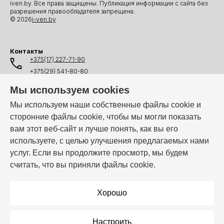
iven.by. Все права защищены. Публикация информации с сайта без
разрешения правообладателя запрещена.
© 2026
i-ven.by
Контакты
+375(17) 227-71-90
+375(29) 541-80-80
+375(25) 541-80-80
Мы используем cookies
+375(44) 541-80-80
Мы используем наши собственные файлы cookie и
сторонние файлы cookie, чтобы мы могли показать
info@i-ven.by
вам этот веб-сайт и лучше понять, как вы его
используете, с целью улучшения предлагаемых нами
услуг. Если вы продолжите просмотр, мы будем
Мы в мессенджерах:
считать, что вы приняли файлы cookie.
Режим работы:
Пн–Пт: 10:00 – 19:00
Хорошо
Настроить