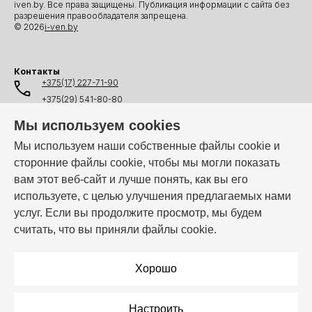
iven.by. Все права защищены. Публикация информации с сайта без
разрешения правообладателя запрещена.
© 2026
i-ven.by
Контакты
+375(17) 227-71-90
+375(29) 541-80-80
+375(25) 541-80-80
Мы используем cookies
+375(44) 541-80-80
Мы используем наши собственные файлы cookie и
сторонние файлы cookie, чтобы мы могли показать
info@i-ven.by
вам этот веб-сайт и лучше понять, как вы его
используете, с целью улучшения предлагаемых нами
услуг. Если вы продолжите просмотр, мы будем
Мы в мессенджерах:
считать, что вы приняли файлы cookie.
Режим работы:
Пн–Пт: 10:00 – 19:00
Хорошо
Настроить