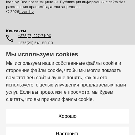
iven.by. Все права защищены. Публикация информации с сайта без
разрешения правообладателя запрещена.
© 2026
i-ven.by
Контакты
+375(17) 227-71-90
+375(29) 541-80-80
+375(25) 541-80-80
Мы используем cookies
+375(44) 541-80-80
Мы используем наши собственные файлы cookie и
сторонние файлы cookie, чтобы мы могли показать
info@i-ven.by
вам этот веб-сайт и лучше понять, как вы его
используете, с целью улучшения предлагаемых нами
услуг. Если вы продолжите просмотр, мы будем
Мы в мессенджерах:
считать, что вы приняли файлы cookie.
Режим работы:
Пн–Пт: 10:00 – 19:00
Хорошо
Настроить