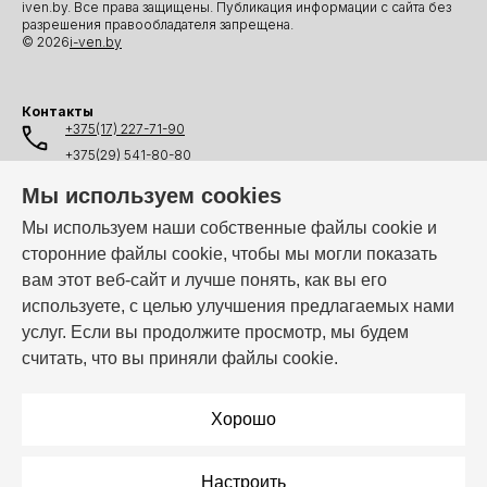
iven.by. Все права защищены. Публикация информации с сайта без
разрешения правообладателя запрещена.
© 2026
i-ven.by
Контакты
+375(17) 227-71-90
+375(29) 541-80-80
+375(25) 541-80-80
Мы используем cookies
+375(44) 541-80-80
Мы используем наши собственные файлы cookie и
сторонние файлы cookie, чтобы мы могли показать
info@i-ven.by
вам этот веб-сайт и лучше понять, как вы его
используете, с целью улучшения предлагаемых нами
услуг. Если вы продолжите просмотр, мы будем
Мы в мессенджерах:
считать, что вы приняли файлы cookie.
Режим работы:
Пн–Пт: 10:00 – 19:00
Хорошо
Настроить