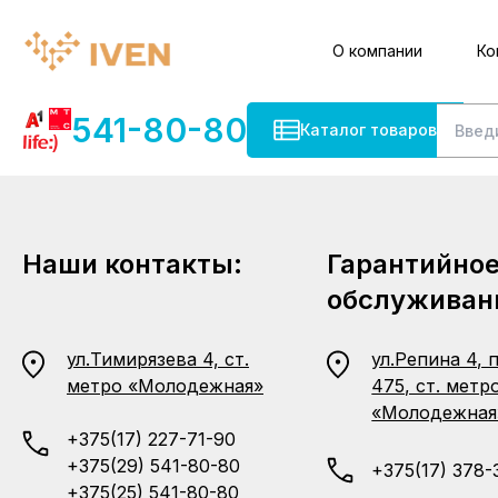
О компании
Ко
541-80-80
Каталог товаров
Наши контакты:
Гарантийно
обслуживан
ул.Тимирязева 4, ст.
ул.Репина 4, 
метро «Молодежная»
475, ст. метр
«Молодежная
+375(17) 227-71-90
+375(29) 541-80-80
+375(17) 378-
+375(25) 541-80-80