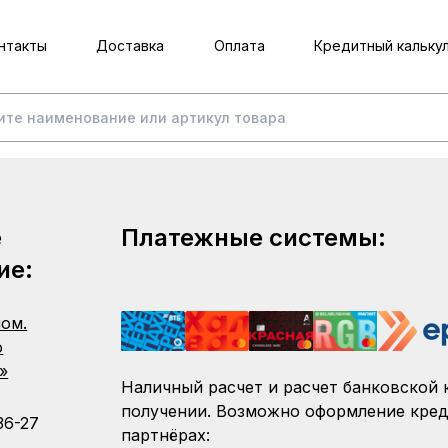
нтакты
Доставка
Оплата
Кредитный кальку
е
Платежные системы:
ие:
пом.
о
»
Наличный расчет и расчет банковской 
получении. Возможно оформление кред
36-27
партнёрах: