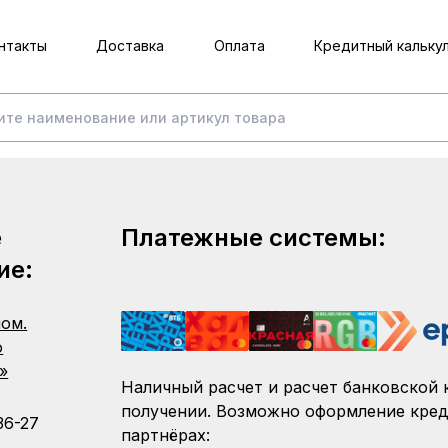
нтакты
Доставка
Оплата
Кредитный кальку
е
Платежные системы:
ие:
пом.
о
»
Наличный расчет и расчет банковской 
получении. Возможно оформление кред
36-27
партнёрах: