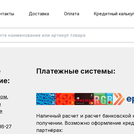
нтакты
Доставка
Оплата
Кредитный кальку
е
Платежные системы:
ие:
пом.
о
»
Наличный расчет и расчет банковской 
получении. Возможно оформление кред
36-27
партнёрах: