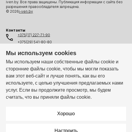
iven.by. Все права защищены. Публикация информации с сайта без
разрешения правообладателя запрещена.
© 2026
i-ven.by
Контакты
+375(17) 227-71-90
+375(29) 541-80-80
+375(25) 541-80-80
Мы используем cookies
+375(44) 541-80-80
Мы используем наши собственные файлы cookie и
сторонние файлы cookie, чтобы мы могли показать
info@i-ven.by
вам этот веб-сайт и лучше понять, как вы его
используете, с целью улучшения предлагаемых нами
услуг. Если вы продолжите просмотр, мы будем
Мы в мессенджерах:
считать, что вы приняли файлы cookie.
Режим работы:
Пн–Пт: 10:00 – 19:00
Хорошо
Настроить