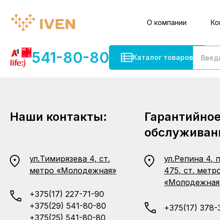
О компании
Ко
541-80-80
Каталог товаров
Наши контакты:
Гарантийно
обслуживан
ул.Тимирязева 4, ст.
ул.Репина 4, 
метро «Молодежная»
475, ст. метр
«Молодежная
+375(17) 227-71-90
+375(29) 541-80-80
+375(17) 378-
+375(25) 541-80-80