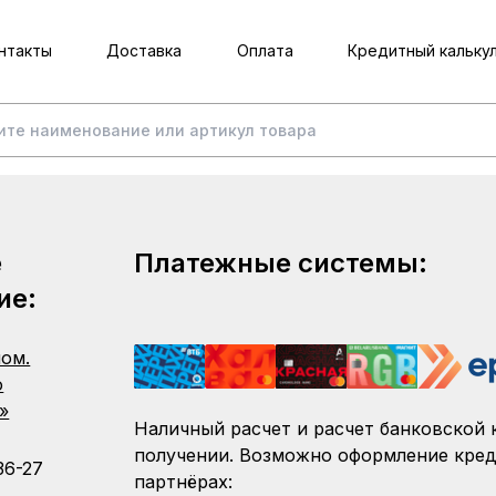
нтакты
Доставка
Оплата
Кредитный кальку
е
Платежные системы:
ие:
пом.
о
»
Наличный расчет и расчет банковской 
получении. Возможно оформление кред
36-27
партнёрах: