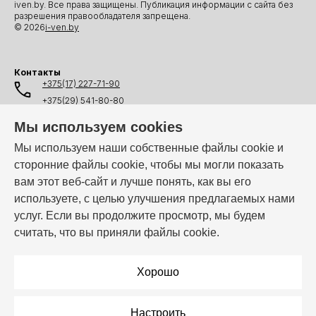
iven.by. Все права защищены. Публикация информации с сайта без
разрешения правообладателя запрещена.
© 2026
i-ven.by
Контакты
+375(17) 227-71-90
+375(29) 541-80-80
+375(25) 541-80-80
Мы используем cookies
+375(44) 541-80-80
Мы используем наши собственные файлы cookie и
сторонние файлы cookie, чтобы мы могли показать
info@i-ven.by
вам этот веб-сайт и лучше понять, как вы его
используете, с целью улучшения предлагаемых нами
услуг. Если вы продолжите просмотр, мы будем
Мы в мессенджерах:
считать, что вы приняли файлы cookie.
Режим работы:
Пн–Пт: 10:00 – 19:00
Хорошо
Настроить