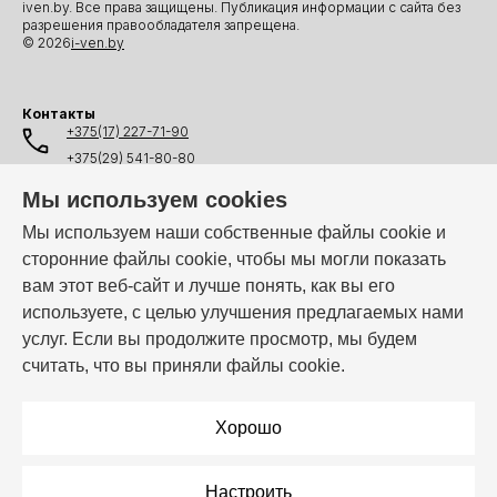
iven.by. Все права защищены. Публикация информации с сайта без
разрешения правообладателя запрещена.
© 2026
i-ven.by
Контакты
+375(17) 227-71-90
+375(29) 541-80-80
+375(25) 541-80-80
Мы используем cookies
+375(44) 541-80-80
Мы используем наши собственные файлы cookie и
сторонние файлы cookie, чтобы мы могли показать
info@i-ven.by
вам этот веб-сайт и лучше понять, как вы его
используете, с целью улучшения предлагаемых нами
услуг. Если вы продолжите просмотр, мы будем
Мы в мессенджерах:
считать, что вы приняли файлы cookie.
Режим работы:
Пн–Пт: 10:00 – 19:00
Хорошо
Настроить