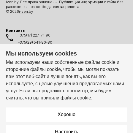
iven.by. Все права защищены. Публикация информации с сайта без
разрешения правообладателя запрещена.
© 2026
i-ven.by
Контакты
+375(17) 227-71-90
+375(29) 541-80-80
+375(25) 541-80-80
Мы используем cookies
+375(44) 541-80-80
Мы используем наши собственные файлы cookie и
сторонние файлы cookie, чтобы мы могли показать
info@i-ven.by
вам этот веб-сайт и лучше понять, как вы его
используете, с целью улучшения предлагаемых нами
услуг. Если вы продолжите просмотр, мы будем
Мы в мессенджерах:
считать, что вы приняли файлы cookie.
Режим работы:
Пн–Пт: 10:00 – 19:00
Хорошо
Настроить