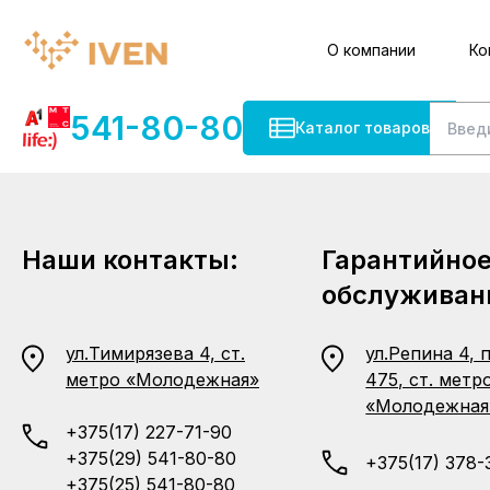
О компании
Ко
541-80-80
Каталог товаров
Наши контакты:
Гарантийно
обслуживан
ул.Тимирязева 4, ст.
ул.Репина 4, 
метро «Молодежная»
475, ст. метр
«Молодежная
+375(17) 227-71-90
+375(29) 541-80-80
+375(17) 378-
+375(25) 541-80-80