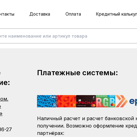
нтакты
Доставка
Оплата
Кредитный кальку
е
Платежные системы:
ие:
пом.
о
»
Наличный расчет и расчет банковской 
получении. Возможно оформление кред
36-27
партнёрах: