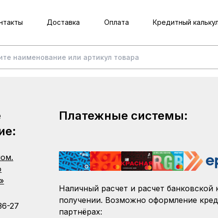
нтакты
Доставка
Оплата
Кредитный кальку
е
Платежные системы:
ие:
пом.
о
»
Наличный расчет и расчет банковской 
получении. Возможно оформление кред
36-27
партнёрах: