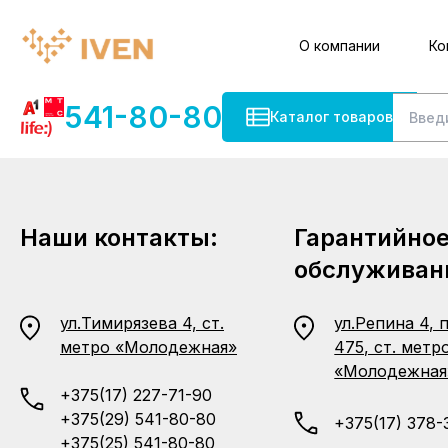
О компании
Ко
541-80-80
Каталог товаров
Наши контакты:
Гарантийно
обслуживан
ул.Тимирязева 4, ст.
ул.Репина 4, 
метро «Молодежная»
475, ст. метр
«Молодежная
+375(17) 227-71-90
+375(29) 541-80-80
+375(17) 378-
+375(25) 541-80-80