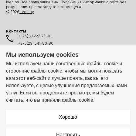
iven.by. Все права защищены. Публикация информации с сайта без
разрешения правообладателя запрещена.
© 2026
i-ven.by
Контакты
+375(17) 227-71-90
+375(29) 541-80-80
+375(25) 541-80-80
Мы используем cookies
+375(44) 541-80-80
Мы используем наши собственные файлы cookie и
сторонние файлы cookie, чтобы мы могли показать
info@i-ven.by
вам этот веб-сайт и лучше понять, как вы его
используете, с целью улучшения предлагаемых нами
услуг. Если вы продолжите просмотр, мы будем
Мы в мессенджерах:
считать, что вы приняли файлы cookie.
Режим работы:
Пн–Пт: 10:00 – 19:00
Хорошо
Настроить