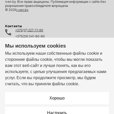
iven.by. Все права защищены. Публикация информации с сайта без
разрешения правообладателя запрещена.
© 2026
i-ven.by
Контакты
+375(17) 227-71-90
+375(29) 541-80-80
+375(25) 541-80-80
Мы используем cookies
+375(44) 541-80-80
Мы используем наши собственные файлы cookie и
сторонние файлы cookie, чтобы мы могли показать
info@i-ven.by
вам этот веб-сайт и лучше понять, как вы его
используете, с целью улучшения предлагаемых нами
услуг. Если вы продолжите просмотр, мы будем
Мы в мессенджерах:
считать, что вы приняли файлы cookie.
Режим работы:
Пн–Пт: 10:00 – 19:00
Хорошо
Настроить