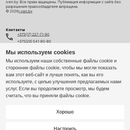
iven.by. Все права защищены. Публикация информации с сайта без
разрешения правообладателя запрещена.
© 2026
i-ven.by
Контакты
+375(17) 227-71-90
+375(29) 541-80-80
+375(25) 541-80-80
Мы используем cookies
+375(44) 541-80-80
Мы используем наши собственные файлы cookie и
сторонние файлы cookie, чтобы мы могли показать
info@i-ven.by
вам этот веб-сайт и лучше понять, как вы его
используете, с целью улучшения предлагаемых нами
услуг. Если вы продолжите просмотр, мы будем
Мы в мессенджерах:
считать, что вы приняли файлы cookie.
Режим работы:
Пн–Пт: 10:00 – 19:00
Хорошо
Настроить